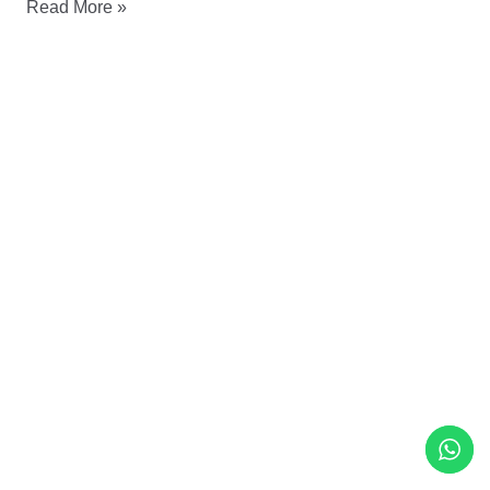
¡Hola
Read More »
mundo!